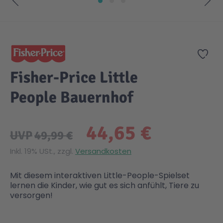
Zum Anfang der Bildgalerie springen
Zur
Fisher-Price Little
People Bauernhof
44,65 €
UVP
49,99 €
Inkl. 19% USt., zzgl.
Versandkosten
Mit diesem interaktiven Little-People-Spielset
lernen die Kinder, wie gut es sich anfühlt, Tiere zu
versorgen!