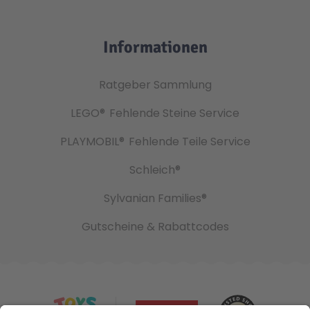
Informationen
Ratgeber Sammlung
LEGO®
Fehlende Steine Service
PLAYMOBIL®
Fehlende Teile Service
Schleich®
Sylvanian Families®
Gutscheine & Rabattcodes