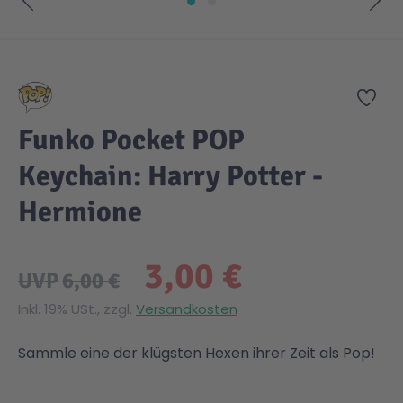
Zum Anfang der Bildgalerie springen
Zur
Funko Pocket POP
Keychain: Harry Potter -
Hermione
3,00 €
UVP
6,00 €
Inkl. 19% USt., zzgl.
Versandkosten
Sammle eine der klügsten Hexen ihrer Zeit als Pop!