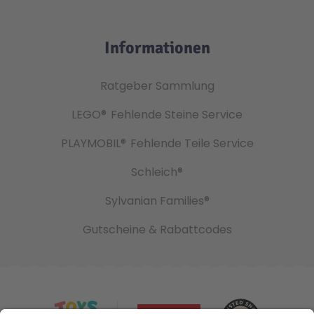
Informationen
Ratgeber Sammlung
LEGO®
Fehlende Steine Service
PLAYMOBIL®
Fehlende Teile Service
Schleich®
Sylvanian Families®
Gutscheine & Rabattcodes