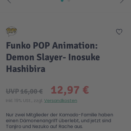
Zum Anfang der Bildgalerie springen
Zur
Funko POP Animation:
Demon Slayer- Inosuke
Hashibira
12,97 €
UVP
16,00 €
Inkl. 19% USt., zzgl.
Versandkosten
Nur zwei Mitglieder der Kamado-Familie haben
einen Dämonenangriff überlebt, und jetzt sind
Tanjiro und Nezuko auf Rache aus.