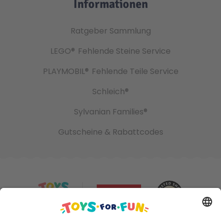
Informationen
Ratgeber Sammlung
LEGO®
Fehlende Steine Service
PLAYMOBIL®
Fehlende Teile Service
Schleich®
Sylvanian Families®
Gutscheine & Rabattcodes