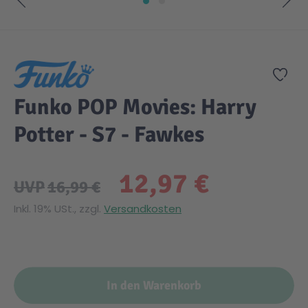
Zum Anfang der Bildgalerie springen
Zur
Funko POP Movies: Harry
Potter - S7 - Fawkes
12,97 €
UVP
16,99 €
Inkl. 19% USt., zzgl.
Versandkosten
In den Warenkorb