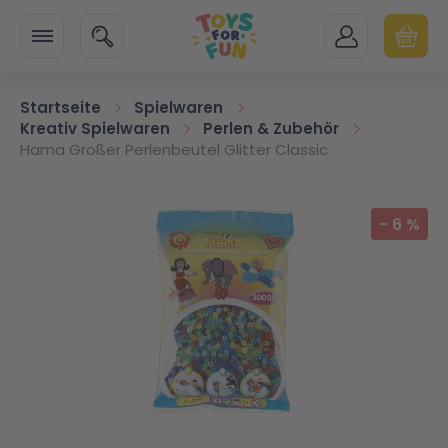
Zur Startseite
SUCHE
MEIN KONTO
WARENK
Minicart
Startseite
Spielwaren
Kreativ Spielwaren
Perlen & Zubehör
Hama Großer Perlenbeutel Glitter Classic
Zum Ende der Bildgalerie springen
-
6
%