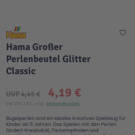
Zum Anfang der Bildgalerie springen
Zur
Hama Großer
Perlenbeutel Glitter
Classic
4,19 €
UVP
4,45 €
Inkl. 19% USt., zzgl.
Versandkosten
Bügelperlen sind ein ideales kreatives Spielzeug für
Kinder ab 5 Jahren. Das Spielen mit den Perlen
fördert Kreativität, Farbempfinden und