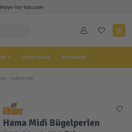
@toys-for-fun.com
MEIN KONTO
MEINE WUNSCHLISTE
WARENK
Suche schließen
Minicart
ULE
WOW DEALS
RATGEBER
tk - Vollton Mix
Zur 
Hama Midi Bügelperlen