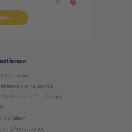
lden
mationen
er Sammlung
Fehlende Steine Service
BIL®
Fehlende Teile Service
h®
an Families®
ine & Rabattcodes