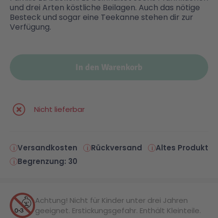
und drei Arten köstliche Beilagen. Auch das nötige
Besteck und sogar eine Teekanne stehen dir zur
Malen & Zeichnen
Marvel™ Super Heroes
Knights
Verfügung.
Minecraft™
NOVELMORE
In den Warenkorb
Minifiguren
Sports Action
Nicht lieferbar
NINJAGO®
VW
Speed Champions
Wiltopia
Versandkosten
Rückversand
Altes Produkt
Begrenzung: 30
Star Wars™
Aktion
Achtung! Nicht für Kinder unter drei Jahren
Super Mario
Cars
geeignet. Erstickungsgefahr. Enthält Kleinteile.