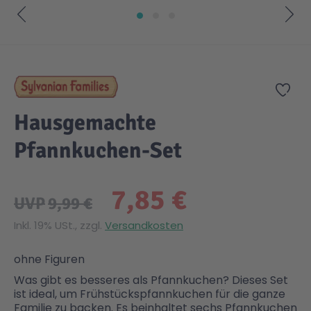
Gesundheit & Pflege
Kinder- & Jugendbücher
Kreativ Spielwaren
Creator
City Life
Zum Anfang der Bildgalerie springen
Sicherheit
Krimi / Thriller
Kuscheltiere
DC Comics™ Super Heroes
Country
Zur
Hausgemachte
Liebesromane
Puppen & Puppenzubehör
Disney
Fairies
Pfannkuchen-Set
Sachbücher / Wissen
Puzzle & Legespiele
DUPLO®
Family Fun
7,85 €
UVP
9,99 €
Zeit & Reise
Holzspielwaren
Friends
Figures
Inkl. 19% USt., zzgl.
Versandkosten
Elektronische Spielwaren
Jurassic World™
Fun Stars
ohne Figuren
Was gibt es besseres als Pfannkuchen? Dieses Set
ist ideal, um Frühstückspfannkuchen für die ganze
Kreativ
Harry Potter™
Heroes
Familie zu backen. Es beinhaltet sechs Pfannkuchen