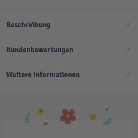
Technic
Spiel-Ei
Beschreibung
Aktion
Kundenbewertungen
Seltene Artikel
Weitere Informationen
LEGO® Blumen