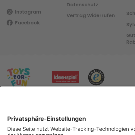
Datenschutz
Instagram
Sch
Vertrag Widerrufen
Facebook
Syl
Gut
Ra
Sicher bezahlen mit: