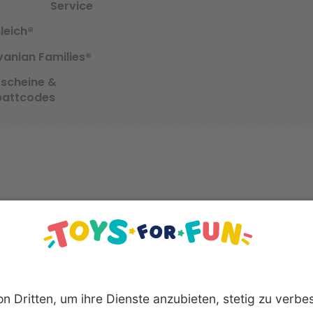
Service
leich®
vanian Families®
scheine &
battcodes