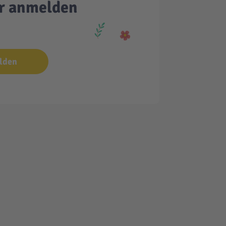
er anmelden
lden