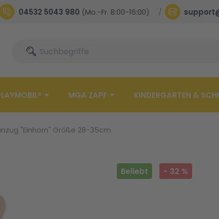
04532 5043 980
(Mo.-Fr. 8:00-16:00)
support
Suche
Suche
PLAYMOBIL®
MGA ZAPF
KINDERGARTEN & SCH
nzug "Einhorn" Größe 28-35cm
Beliebt
-
32
%