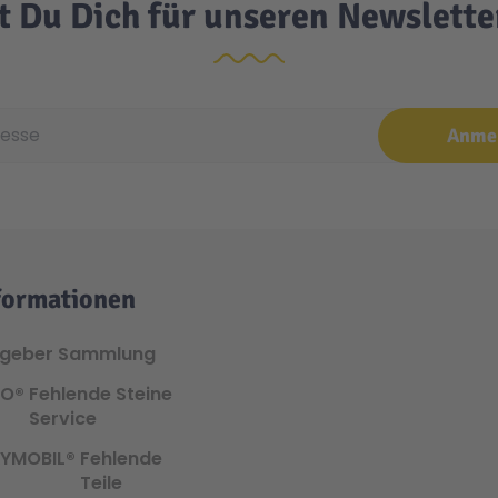
t Du Dich für unseren Newslett
se
Anme
formationen
tgeber Sammlung
GO®
Fehlende Steine
Service
AYMOBIL®
Fehlende
Teile