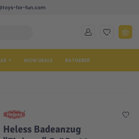
@toys-for-fun.com
MEIN KONTO
MEINE WUNSCHLISTE
WARENK
Suche schließen
Minicart
ULE
WOW DEALS
RATGEBER
Zur 
Heless Badeanzug