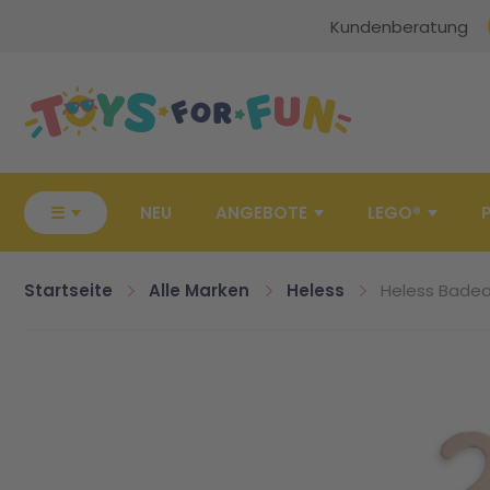
Kundenberatung
Zur Startseite
☰
NEU
ANGEBOTE
LEGO®
Startseite
Alle Marken
Heless
Heless Badea
Zum Ende der Bildgalerie springen