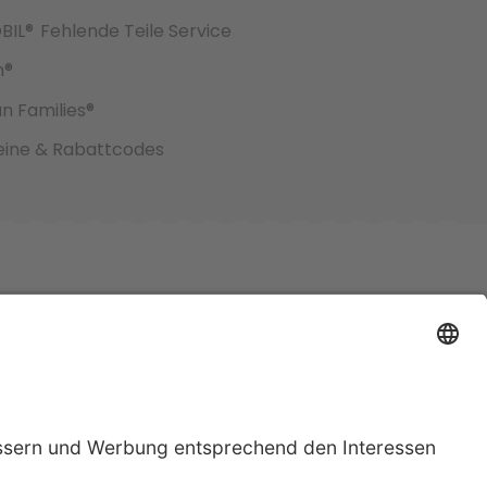
BIL®
Fehlende Teile Service
h®
an Families®
ine & Rabattcodes