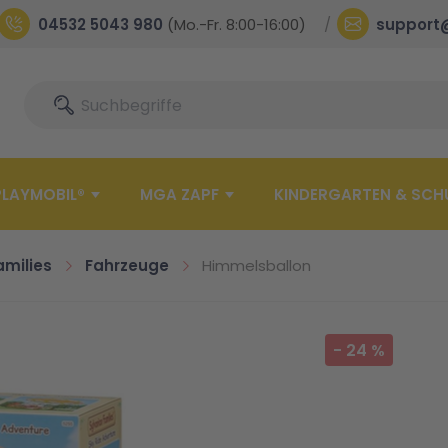
04532 5043 980
(Mo.-Fr. 8:00-16:00)
support
Suche
Suche
PLAYMOBIL®
MGA ZAPF
KINDERGARTEN & SCH
amilies
Fahrzeuge
Himmelsballon
-
24
%