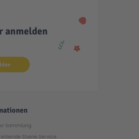
er anmelden
lden
mationen
er Sammlung
Fehlende Steine Service