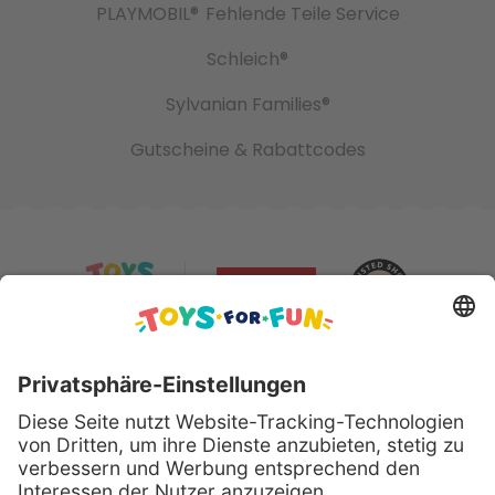
PLAYMOBIL®
Fehlende Teile Service
Schleich®
Sylvanian Families®
Gutscheine & Rabattcodes
Sicher bezahlen mit: