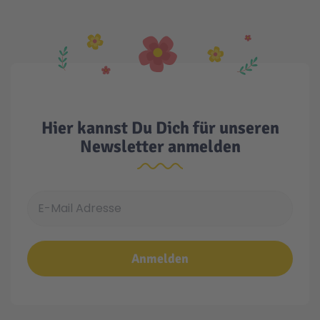
Technic
Spiel-Ei
Aktion
Seltene Artikel
Hier kannst Du Dich für unseren
Newsletter anmelden
LEGO® Blumen
E-Mail Adresse
Anmelden