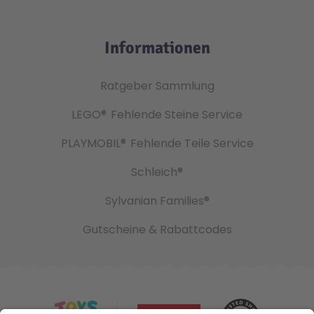
Informationen
Ratgeber Sammlung
LEGO®
Fehlende Steine Service
PLAYMOBIL®
Fehlende Teile Service
Schleich®
Sylvanian Families®
Gutscheine & Rabattcodes