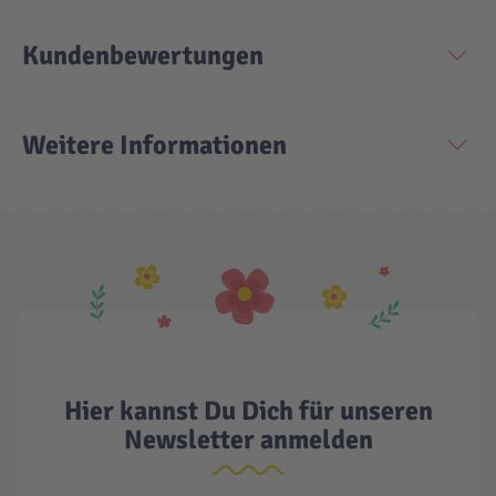
Kundenbewertungen
Technic
Spiel-Ei
Aktion
Weitere Informationen
Seltene Artikel
LEGO® Blumen
Hier kannst Du Dich für unseren
Newsletter anmelden