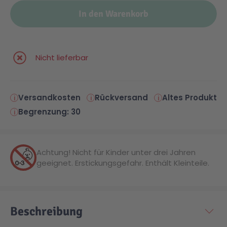
In den Warenkorb
Malen & Zeichnen
Marvel™ Super Heroes
Knights
Minecraft™
NOVELMORE
Nicht lieferbar
Minifiguren
Sports Action
Versandkosten
Rückversand
Altes Produkt
Begrenzung: 30
NINJAGO®
VW
Achtung! Nicht für Kinder unter drei Jahren
Speed Champions
Wiltopia
geeignet. Erstickungsgefahr. Enthält Kleinteile.
Star Wars™
Aktion
Beschreibung
Super Mario
Cars