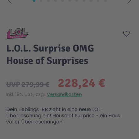
Zum Anfang der Bildgalerie springen
Gesundheit & Pflege
Kinder- & Jugendbücher
Kreativ Spielwaren
Creator
City Life
Zur
Sicherheit
Krimi / Thriller
Kuscheltiere
DC Comics™ Super Heroes
Country
L.O.L. Surprise OMG
Liebesromane
Puppen & Puppenzubehör
Disney
Fairies
House of Surprises
Sachbücher / Wissen
Puzzle & Legespiele
DUPLO®
Family Fun
228,24 €
UVP
279,99 €
Zeit & Reise
Holzspielwaren
Friends
Figures
Inkl. 19% USt., zzgl.
Versandkosten
Dein Lieblings-BB zieht in eine neue LOL-
Elektronische Spielwaren
Jurassic World™
Fun Stars
Überraschung ein! House of Surprise - ein Haus
voller Überraschungen!
Kreativ
Harry Potter™
Heroes