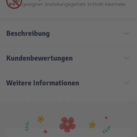
geeignet. Erstickungsgefahr. Enthält Kleinteile.
Technic
Spiel-Ei
Beschreibung
Aktion
Seltene Artikel
Kundenbewertungen
LEGO® Blumen
Weitere Informationen