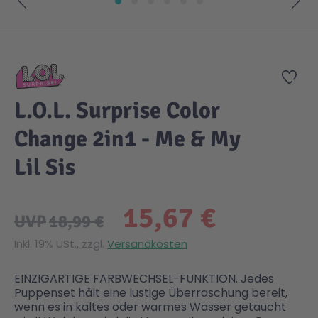
Zum Anfang der Bildgalerie springen
Gesundheit & Pflege
Kinder- & Jugendbücher
Kreativ Spielwaren
Creator
City Life
Zur
Sicherheit
Krimi / Thriller
Kuscheltiere
DC Comics™ Super Heroes
Country
L.O.L. Surprise Color
Liebesromane
Puppen & Puppenzubehör
Disney
Fairies
Change 2in1 - Me & My
Lil Sis
Sachbücher / Wissen
Puzzle & Legespiele
DUPLO®
Family Fun
15,67 €
Zeit & Reise
Holzspielwaren
Friends
Figures
UVP
18,99 €
Inkl. 19% USt., zzgl.
Versandkosten
Elektronische Spielwaren
Jurassic World™
Fun Stars
EINZIGARTIGE FARBWECHSEL-FUNKTION. Jedes
Puppenset hält eine lustige Überraschung bereit,
Kreativ
Harry Potter™
Heroes
wenn es in kaltes oder warmes Wasser getaucht