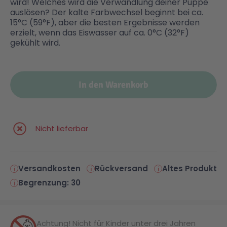
wird! Welches wird die Verwandlung deiner Puppe
auslösen? Der kalte Farbwechsel beginnt bei ca.
15°C (59°F), aber die besten Ergebnisse werden
Malen & Zeichnen
Marvel™ Super Heroes
Knights
erzielt, wenn das Eiswasser auf ca. 0°C (32°F)
gekühlt wird.
Minecraft™
NOVELMORE
In den Warenkorb
Minifiguren
Sports Action
NINJAGO®
VW
Nicht lieferbar
Speed Champions
Wiltopia
Versandkosten
Rückversand
Altes Produkt
Begrenzung: 30
Star Wars™
Aktion
Super Mario
Cars
Achtung! Nicht für Kinder unter drei Jahren