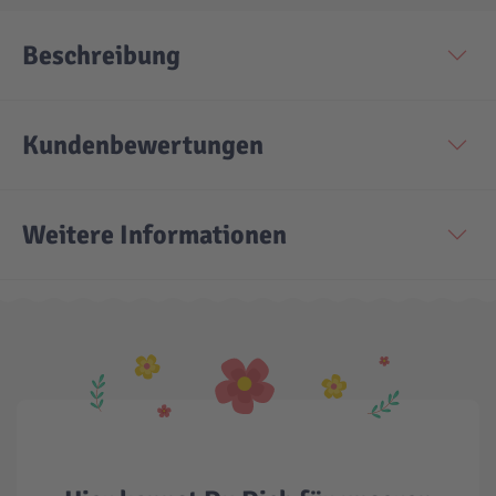
Beschreibung
Technic
Spiel-Ei
Aktion
Kundenbewertungen
Seltene Artikel
Weitere Informationen
LEGO® Blumen