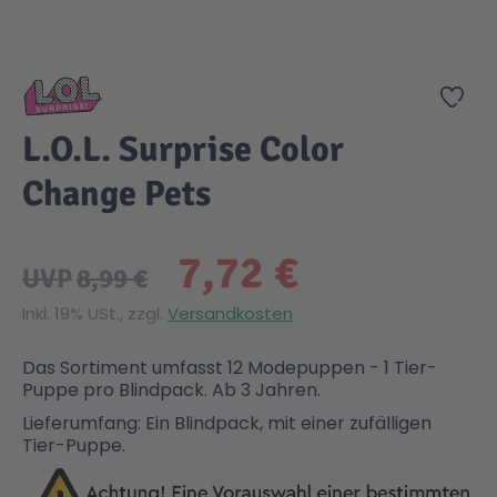
Zum Anfang der Bildgalerie springen
Gesundheit & Pflege
Kinder- & Jugendbücher
Kreativ Spielwaren
Creator
City Life
Zur
Sicherheit
Krimi / Thriller
Kuscheltiere
DC Comics™ Super Heroes
Country
L.O.L. Surprise Color
Change Pets
Liebesromane
Puppen & Puppenzubehör
Disney
Fairies
7,72 €
Sachbücher / Wissen
Puzzle & Legespiele
DUPLO®
Family Fun
UVP
8,99 €
Inkl. 19% USt., zzgl.
Versandkosten
Zeit & Reise
Holzspielwaren
Friends
Figures
Das Sortiment umfasst 12 Modepuppen - 1 Tier-
Puppe pro Blindpack. Ab 3 Jahren.
Elektronische Spielwaren
Jurassic World™
Fun Stars
Lieferumfang: Ein Blindpack, mit einer zufälligen
Tier-Puppe.
Kreativ
Harry Potter™
Heroes