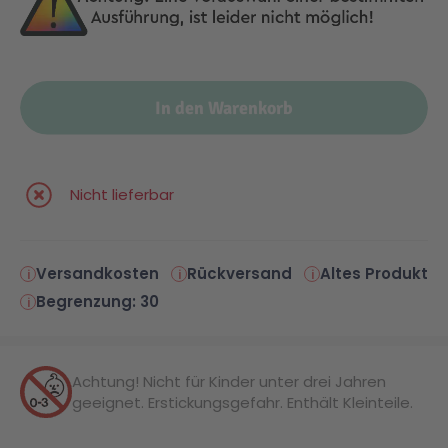
Malen & Zeichnen
Marvel™ Super Heroes
Knights
In den Warenkorb
Minecraft™
NOVELMORE
Minifiguren
Sports Action
Nicht lieferbar
NINJAGO®
VW
Versandkosten
Rückversand
Altes Produkt
Begrenzung: 30
Speed Champions
Wiltopia
Star Wars™
Aktion
Achtung! Nicht für Kinder unter drei Jahren
geeignet. Erstickungsgefahr. Enthält Kleinteile.
Super Mario
Cars