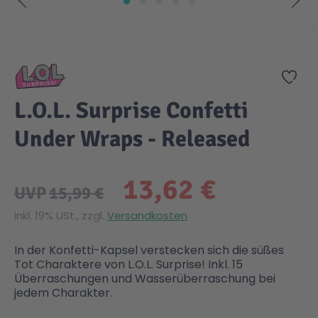
Zum Anfang der Bildgalerie springen
Gesundheit & Pflege
Kinder- & Jugendbücher
Kreativ Spielwaren
Creator
City Life
Zur
Sicherheit
Krimi / Thriller
Kuscheltiere
DC Comics™ Super Heroes
Country
L.O.L. Surprise Confetti
Liebesromane
Puppen & Puppenzubehör
Disney
Fairies
Under Wraps - Released
Sachbücher / Wissen
Puzzle & Legespiele
DUPLO®
Family Fun
13,62 €
UVP
15,99 €
Zeit & Reise
Holzspielwaren
Friends
Figures
Inkl. 19% USt., zzgl.
Versandkosten
In der Konfetti-Kapsel verstecken sich die süßes
Elektronische Spielwaren
Jurassic World™
Fun Stars
Tot Charaktere von L.O.L. Surprise! Inkl. 15
Überraschungen und Wasserüberraschung bei
jedem Charakter.
Kreativ
Harry Potter™
Heroes