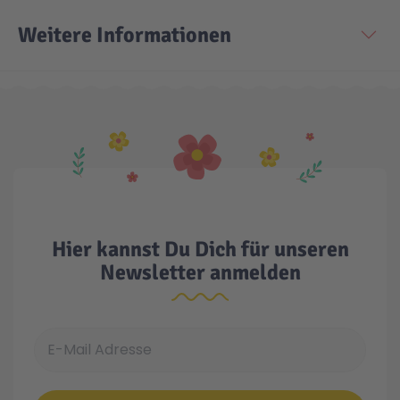
Weitere Informationen
Technic
Spiel-Ei
Aktion
Seltene Artikel
LEGO® Blumen
Hier kannst Du Dich für unseren
Newsletter anmelden
E-Mail Adresse