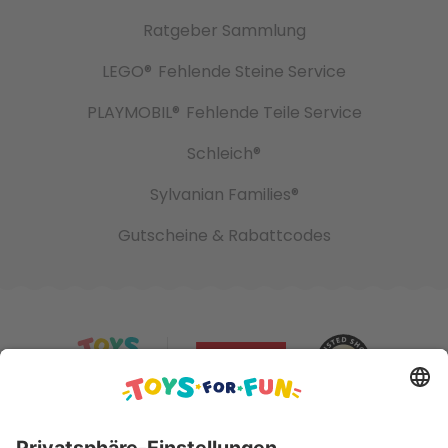
Ratgeber Sammlung
LEGO®
Fehlende Steine Service
PLAYMOBIL®
Fehlende Teile Service
Schleich®
Sylvanian Families®
Gutscheine & Rabattcodes