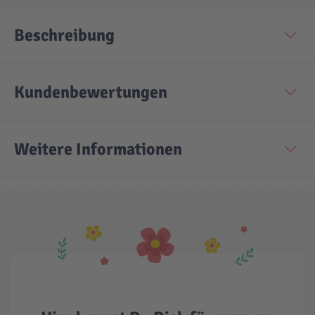
Beschreibung
Technic
Spiel-Ei
Aktion
Kundenbewertungen
Seltene Artikel
Weitere Informationen
LEGO® Blumen