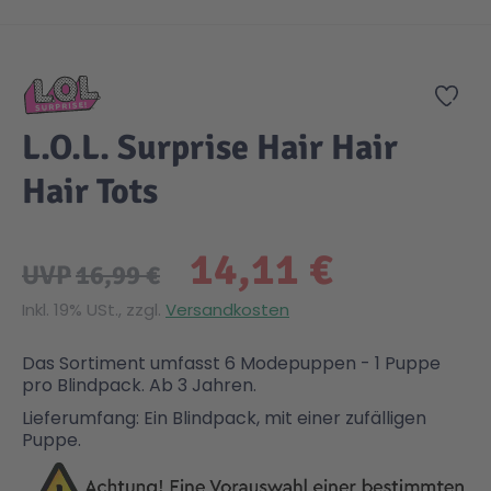
Zum Anfang der Bildgalerie springen
Gesundheit & Pflege
Kinder- & Jugendbücher
Kreativ Spielwaren
Creator
City Life
Zur
Sicherheit
Krimi / Thriller
Kuscheltiere
DC Comics™ Super Heroes
Country
L.O.L. Surprise Hair Hair
Hair Tots
Liebesromane
Puppen & Puppenzubehör
Disney
Fairies
14,11 €
Sachbücher / Wissen
Puzzle & Legespiele
DUPLO®
Family Fun
UVP
16,99 €
Inkl. 19% USt., zzgl.
Versandkosten
Zeit & Reise
Holzspielwaren
Friends
Figures
Das Sortiment umfasst 6 Modepuppen - 1 Puppe
pro Blindpack. Ab 3 Jahren.
Elektronische Spielwaren
Jurassic World™
Fun Stars
Lieferumfang: Ein Blindpack, mit einer zufälligen
Puppe.
Kreativ
Harry Potter™
Heroes