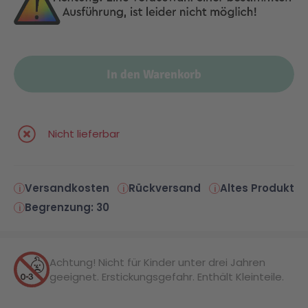
Malen & Zeichnen
Marvel™ Super Heroes
Knights
In den Warenkorb
Minecraft™
NOVELMORE
Minifiguren
Sports Action
Nicht lieferbar
NINJAGO®
VW
Versandkosten
Rückversand
Altes Produkt
Begrenzung: 30
Speed Champions
Wiltopia
Star Wars™
Aktion
Achtung! Nicht für Kinder unter drei Jahren
geeignet. Erstickungsgefahr. Enthält Kleinteile.
Super Mario
Cars