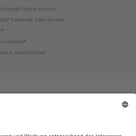
Fehlende Steine Service
BIL®
Fehlende Teile Service
h®
an Families®
ine & Rabattcodes