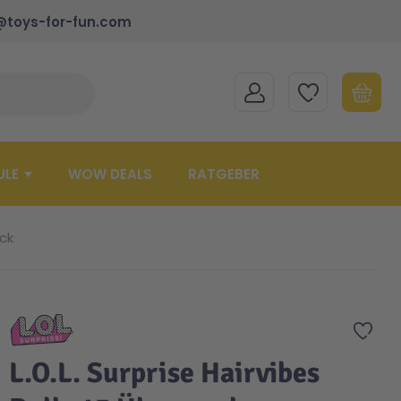
@toys-for-fun.com
MEIN KONTO
MEINE WUNSCHLISTE
WARENK
Suche schließen
Minicart
ULE
WOW DEALS
RATGEBER
ack
Zur 
L.O.L. Surprise Hairvibes