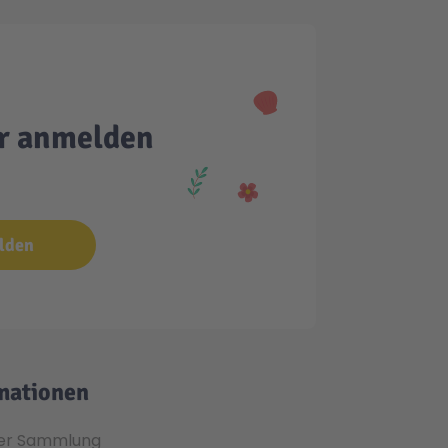
er anmelden
lden
mationen
er Sammlung