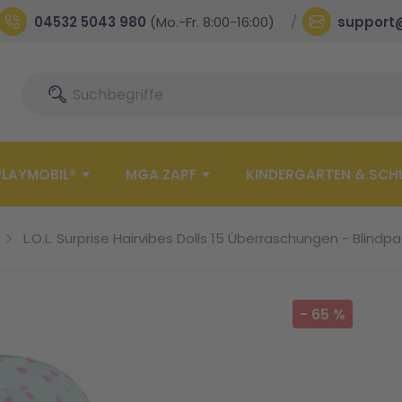
04532 5043 980
(Mo.-Fr. 8:00-16:00)
support
Suche
Suche
PLAYMOBIL®
MGA ZAPF
KINDERGARTEN & SCH
L.O.L. Surprise Hairvibes Dolls 15 Überraschungen - Blindp
-
65
%