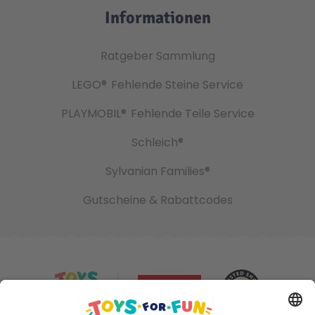
Informationen
Ratgeber Sammlung
LEGO®
Fehlende Steine Service
PLAYMOBIL®
Fehlende Teile Service
Schleich®
Sylvanian Families®
Gutscheine & Rabattcodes