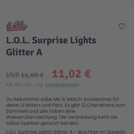
Zum Anfang der Bildgalerie springen
Gesundheit & Pflege
Kinder- & Jugendbücher
Kreativ Spielwaren
Creator
City Life
Zur
Sicherheit
Krimi / Thriller
Kuscheltiere
DC Comics™ Super Heroes
Country
L.O.L. Surprise Lights
Glitter A
Liebesromane
Puppen & Puppenzubehör
Disney
Fairies
11,02 €
Sachbücher / Wissen
Puzzle & Legespiele
DUPLO®
Family Fun
UVP
11,99 €
Inkl. 19% USt., zzgl.
Versandkosten
Zeit & Reise
Holzspielwaren
Friends
Figures
Du bekommst süße Mix & Match Accessoires für
deine Lil Sisters und Pets. Es gibt 12 Charaktere zum
Elektronische Spielwaren
Jurassic World™
Fun Stars
Sammeln und alle haben eine
Wasserüberraschung. Die Verpackung kann als
süßes Spielset genutzt werden.
Kreativ
Harry Potter™
Heroes
L.O.L. Surprise Lights Glitter A - leuchten im Dunkeln