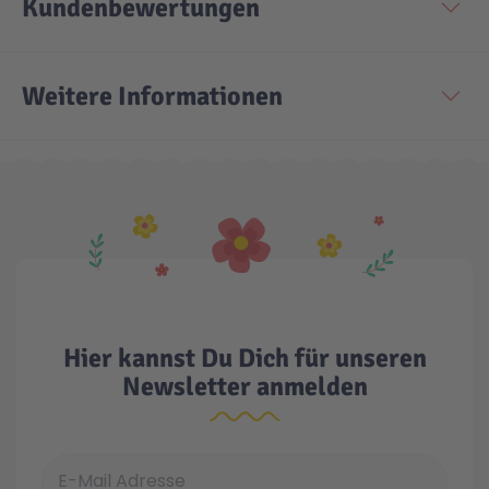
Kundenbewertungen
Technic
Spiel-Ei
Weitere Informationen
Aktion
Seltene Artikel
LEGO® Blumen
Hier kannst Du Dich für unseren
Newsletter anmelden
E-Mail Adresse