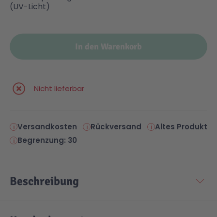
(UV-Licht)
Malen & Zeichnen
Marvel™ Super Heroes
Knights
In den Warenkorb
Minecraft™
NOVELMORE
Minifiguren
Sports Action
Nicht lieferbar
NINJAGO®
VW
Versandkosten
Rückversand
Altes Produkt
Begrenzung: 30
Speed Champions
Wiltopia
Star Wars™
Aktion
Beschreibung
Super Mario
Cars