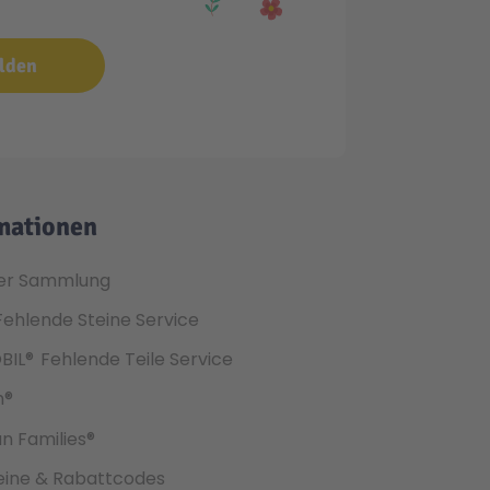
lden
mationen
er Sammlung
Fehlende Steine Service
BIL®
Fehlende Teile Service
h®
an Families®
ine & Rabattcodes