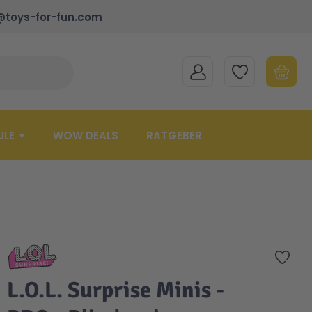
@toys-for-fun.com
MEIN KONTO
MEINE WUNSCHLISTE
WARENK
Suche schließen
Minicart
ULE
WOW DEALS
RATGEBER
Zur 
L.O.L. Surprise Minis -