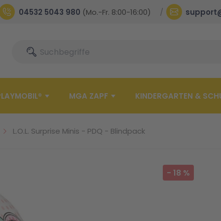
04532 5043 980
(Mo.-Fr. 8:00-16:00)
support
Suche
Suche
PLAYMOBIL®
MGA ZAPF
KINDERGARTEN & SCH
L.O.L. Surprise Minis - PDQ - Blindpack
-
18
%