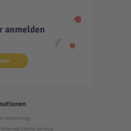
er anmelden
lden
mationen
er Sammlung
Fehlende Steine Service