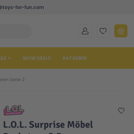
@toys-for-fun.com
MEIN KONTO
MEINE WUNSCHLISTE
WARENK
Suche schließen
Minicart
ULE
WOW DEALS
RATGEBER
een Serie 2
Zur 
L.O.L. Surprise Möbel