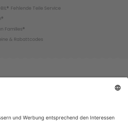
BIL®
Fehlende Teile Service
h®
an Families®
ine & Rabattcodes