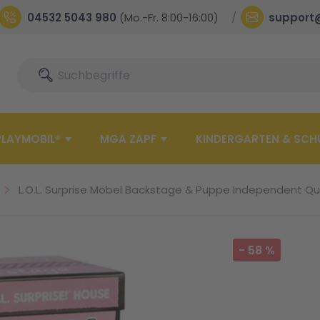
04532 5043 980
(Mo.-Fr. 8:00-16:00)
support
Suche
Suche
PLAYMOBIL®
MGA ZAPF
KINDERGARTEN & SCH
L.O.L. Surprise Möbel Backstage & Puppe Independent Qu
-
58
%