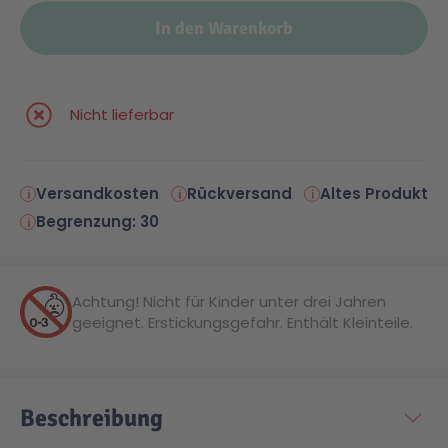
In den Warenkorb
Malen & Zeichnen
Marvel™ Super Heroes
Knights
Minecraft™
NOVELMORE
Nicht lieferbar
Minifiguren
Sports Action
Versandkosten
Rückversand
Altes Produkt
Begrenzung: 30
NINJAGO®
VW
Achtung! Nicht für Kinder unter drei Jahren
Speed Champions
Wiltopia
geeignet. Erstickungsgefahr. Enthält Kleinteile.
Star Wars™
Aktion
Beschreibung
Super Mario
Cars