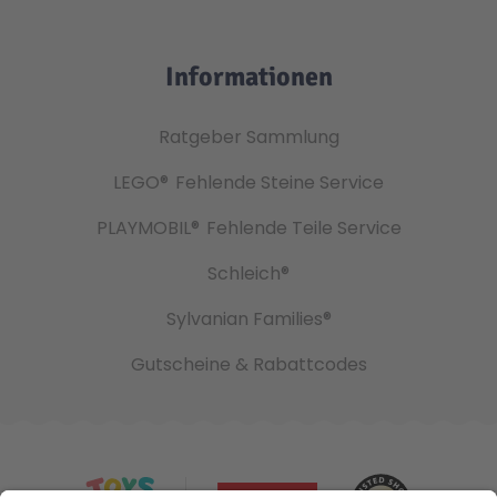
Informationen
Ratgeber Sammlung
LEGO®
Fehlende Steine Service
PLAYMOBIL®
Fehlende Teile Service
Schleich®
Sylvanian Families®
Gutscheine & Rabattcodes