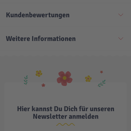
Technic
Spiel-Ei
Kundenbewertungen
Aktion
Weitere Informationen
Seltene Artikel
LEGO® Blumen
Hier kannst Du Dich für unseren
Newsletter anmelden