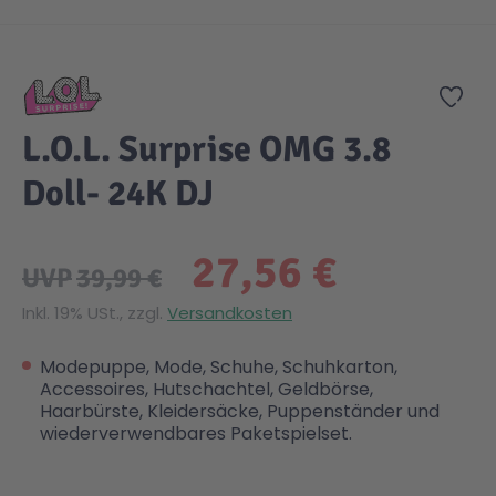
Zum Anfang der Bildgalerie springen
Gesundheit & Pflege
Kinder- & Jugendbücher
Kreativ Spielwaren
Creator
City Life
Zur
Sicherheit
Krimi / Thriller
Kuscheltiere
DC Comics™ Super Heroes
Country
L.O.L. Surprise OMG 3.8
Doll- 24K DJ
Liebesromane
Puppen & Puppenzubehör
Disney
Fairies
27,56 €
Sachbücher / Wissen
Puzzle & Legespiele
DUPLO®
Family Fun
UVP
39,99 €
Inkl. 19% USt., zzgl.
Versandkosten
Zeit & Reise
Holzspielwaren
Friends
Figures
Modepuppe, Mode, Schuhe, Schuhkarton,
Accessoires, Hutschachtel, Geldbörse,
Elektronische Spielwaren
Jurassic World™
Fun Stars
Haarbürste, Kleidersäcke, Puppenständer und
wiederverwendbares Paketspielset.
Kreativ
Harry Potter™
Heroes