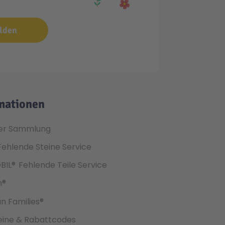
lden
mationen
er Sammlung
Fehlende Steine Service
BIL®
Fehlende Teile Service
h®
an Families®
ine & Rabattcodes