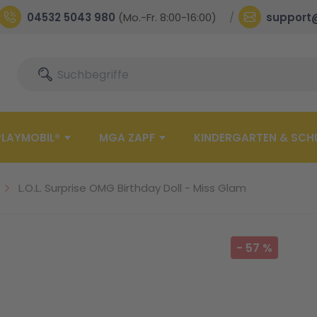
04532 5043 980
(Mo.-Fr. 8:00-16:00)
support
Suche
Suche
PLAYMOBIL®
MGA ZAPF
KINDERGARTEN & SCH
L.O.L. Surprise OMG Birthday Doll - Miss Glam
-
57
%