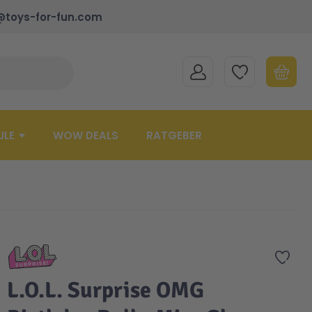
@toys-for-fun.com
MEIN KONTO
MEINE WUNSCHLISTE
WARENK
Suche schließen
Minicart
ULE
WOW DEALS
RATGEBER
Zur 
L.O.L. Surprise OMG