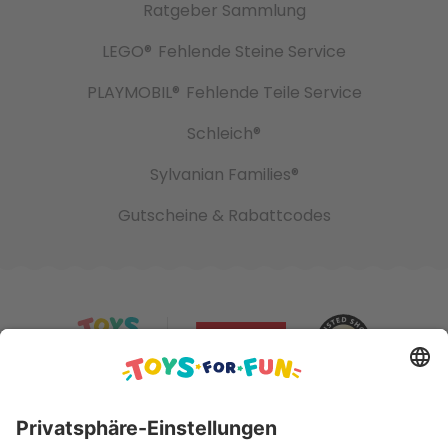
Ratgeber Sammlung
LEGO®
Fehlende Steine Service
PLAYMOBIL®
Fehlende Teile Service
Schleich®
Sylvanian Families®
Gutscheine & Rabattcodes
Sicher bezahlen mit: