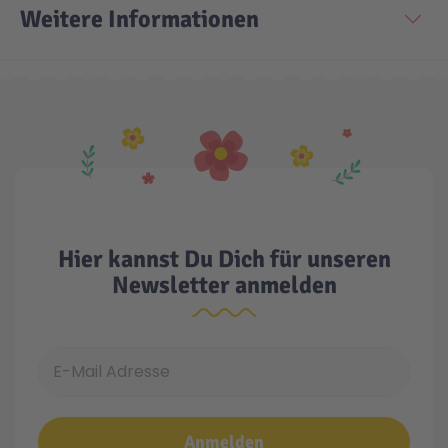
Weitere Informationen
Technic
Spiel-Ei
Aktion
Seltene Artikel
LEGO® Blumen
Hier kannst Du Dich für unseren
Newsletter anmelden
E-Mail Adresse
Anmelden