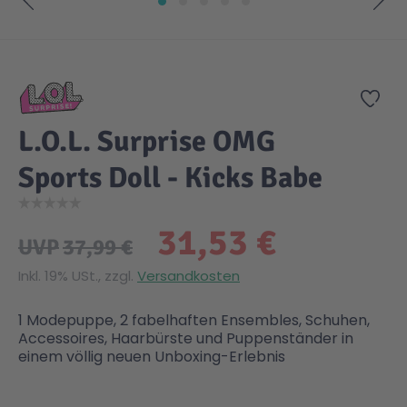
Zum Anfang der Bildgalerie springen
Gesundheit & Pflege
Kinder- & Jugendbücher
Kreativ Spielwaren
Creator
City Life
Zur
Sicherheit
Krimi / Thriller
Kuscheltiere
DC Comics™ Super Heroes
Country
L.O.L. Surprise OMG
Liebesromane
Puppen & Puppenzubehör
Disney
Fairies
Sports Doll - Kicks Babe
Sachbücher / Wissen
Puzzle & Legespiele
DUPLO®
Family Fun
31,53 €
UVP
37,99 €
Zeit & Reise
Holzspielwaren
Friends
Figures
Inkl. 19% USt., zzgl.
Versandkosten
1 Modepuppe, 2 fabelhaften Ensembles, Schuhen,
Elektronische Spielwaren
Jurassic World™
Fun Stars
Accessoires, Haarbürste und Puppenständer in
einem völlig neuen Unboxing-Erlebnis
Kreativ
Harry Potter™
Heroes