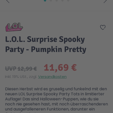
Zum Anfang der Bildgalerie springen
Gesundheit & Pflege
Kinder- & Jugendbücher
Kreativ Spielwaren
Creator
City Life
Zur
Sicherheit
Krimi / Thriller
Kuscheltiere
DC Comics™ Super Heroes
Country
L.O.L. Surprise Spooky
Liebesromane
Puppen & Puppenzubehör
Disney
Fairies
Party - Pumpkin Pretty
Sachbücher / Wissen
Puzzle & Legespiele
DUPLO®
Family Fun
11,69 €
UVP
12,99 €
Zeit & Reise
Holzspielwaren
Friends
Figures
Inkl. 19% USt., zzgl.
Versandkosten
Diesen Herbst wird es gruselig und funkelnd mit den
Elektronische Spielwaren
Jurassic World™
Fun Stars
neuen LOL Surprise Spooky Party Tots in limitierter
Auflage! Das sind Halloween-Puppen, wie du sie
noch nie gesehen hast, mit noch überraschenderen
Kreativ
Harry Potter™
Heroes
und ausgefalleneren Funktionen, darunter ein