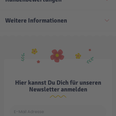
Technic
Spiel-Ei
Weitere Informationen
Aktion
Seltene Artikel
LEGO® Blumen
Hier kannst Du Dich für unseren
Newsletter anmelden
E-Mail Adresse