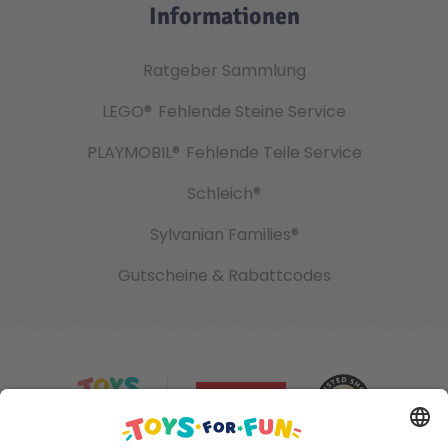
Informationen
Ratgeber Sammlung
LEGO®
Fehlende Steine Service
PLAYMOBIL®
Fehlende Teile Service
Schleich®
Sylvanian Families®
Gutscheine & Rabattcodes