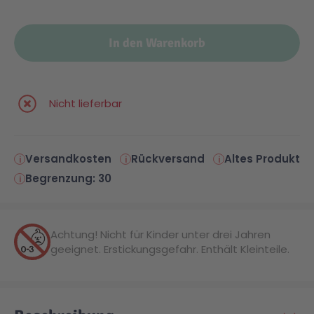
Malen & Zeichnen
Marvel™ Super Heroes
Knights
In den Warenkorb
Minecraft™
NOVELMORE
Nicht lieferbar
Minifiguren
Sports Action
Versandkosten
Rückversand
Altes Produkt
NINJAGO®
VW
Begrenzung: 30
Speed Champions
Wiltopia
Achtung! Nicht für Kinder unter drei Jahren
geeignet. Erstickungsgefahr. Enthält Kleinteile.
Star Wars™
Aktion
Super Mario
Cars