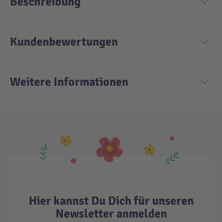
Beschreibung
Technic
Spiel-Ei
Kundenbewertungen
Aktion
Weitere Informationen
Seltene Artikel
LEGO® Blumen
Hier kannst Du Dich für unseren
Newsletter anmelden