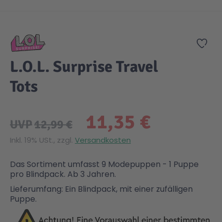
Zum Anfang der Bildgalerie springen
Gesundheit & Pflege
Kinder- & Jugendbücher
Kreativ Spielwaren
Creator
City Life
Zur
Sicherheit
Krimi / Thriller
Kuscheltiere
DC Comics™ Super Heroes
Country
L.O.L. Surprise Travel
Tots
Liebesromane
Puppen & Puppenzubehör
Disney
Fairies
11,35 €
Sachbücher / Wissen
Puzzle & Legespiele
DUPLO®
Family Fun
UVP
12,99 €
Inkl. 19% USt., zzgl.
Versandkosten
Zeit & Reise
Holzspielwaren
Friends
Figures
Das Sortiment umfasst 9 Modepuppen - 1 Puppe
pro Blindpack. Ab 3 Jahren.
Elektronische Spielwaren
Jurassic World™
Fun Stars
Lieferumfang: Ein Blindpack, mit einer zufälligen
Puppe.
Kreativ
Harry Potter™
Heroes