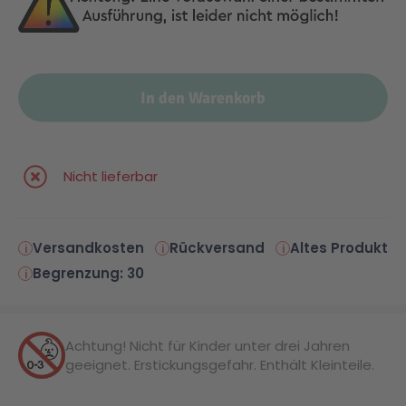
Malen & Zeichnen
Marvel™ Super Heroes
Knights
In den Warenkorb
Minecraft™
NOVELMORE
Minifiguren
Sports Action
Nicht lieferbar
NINJAGO®
VW
Versandkosten
Rückversand
Altes Produkt
Begrenzung: 30
Speed Champions
Wiltopia
Star Wars™
Aktion
Achtung! Nicht für Kinder unter drei Jahren
geeignet. Erstickungsgefahr. Enthält Kleinteile.
Super Mario
Cars