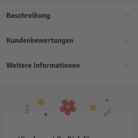
Beschreibung
Technic
Spiel-Ei
Aktion
Kundenbewertungen
Seltene Artikel
Weitere Informationen
LEGO® Blumen