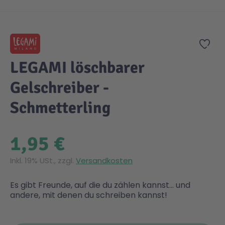
Zum Anfang der Bildgalerie springen
Gesundheit & Pflege
Kinder- & Jugendbücher
Kreativ Spielwaren
Creator
City Life
Zur
Sicherheit
Krimi / Thriller
Kuscheltiere
DC Comics™ Super Heroes
Country
LEGAMI löschbarer
Gelschreiber -
Liebesromane
Puppen & Puppenzubehör
Disney
Fairies
Schmetterling
Sachbücher / Wissen
Puzzle & Legespiele
DUPLO®
Family Fun
1,95 €
Zeit & Reise
Holzspielwaren
Friends
Figures
Inkl. 19% USt., zzgl.
Versandkosten
Elektronische Spielwaren
Jurassic World™
Fun Stars
Es gibt Freunde, auf die du zählen kannst... und
andere, mit denen du schreiben kannst!
Kreativ
Harry Potter™
Heroes