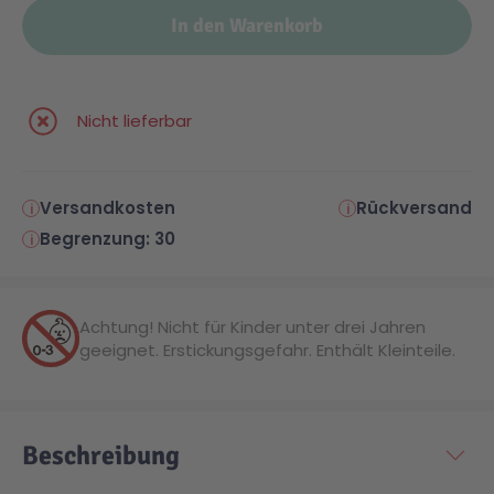
In den Warenkorb
Malen & Zeichnen
Marvel™ Super Heroes
Knights
Nicht lieferbar
Minecraft™
NOVELMORE
Minifiguren
Sports Action
Versandkosten
Rückversand
Begrenzung: 30
NINJAGO®
VW
Achtung! Nicht für Kinder unter drei Jahren
Speed Champions
Wiltopia
geeignet. Erstickungsgefahr. Enthält Kleinteile.
Star Wars™
Aktion
Beschreibung
Super Mario
Cars