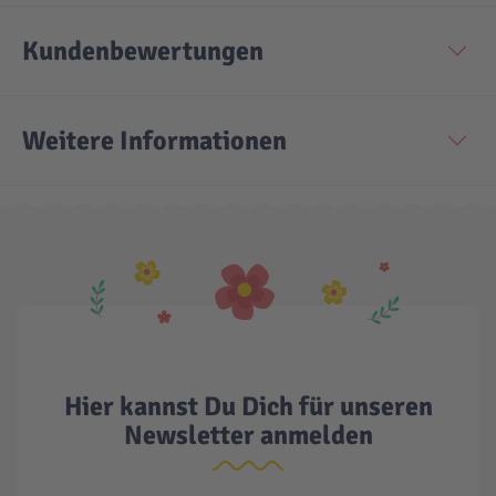
Kundenbewertungen
Technic
Spiel-Ei
Aktion
Weitere Informationen
Seltene Artikel
LEGO® Blumen
Hier kannst Du Dich für unseren
Newsletter anmelden