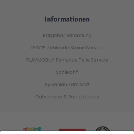
Informationen
Ratgeber Sammlung
LEGO®
Fehlende Steine Service
PLAYMOBIL®
Fehlende Teile Service
Schleich®
Sylvanian Families®
Gutscheine & Rabattcodes