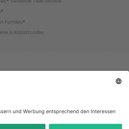
BIL®
Fehlende Teile Service
h®
an Families®
ine & Rabattcodes
jeweiligen