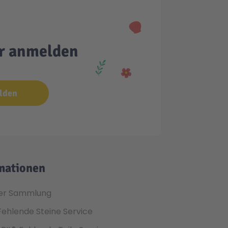
er anmelden
lden
mationen
er Sammlung
Fehlende Steine Service