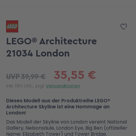
Zum Anfang der Bildgalerie springen
Zur
LEGO® Architecture
21034 London
35,55 €
39,99 €
UVP
Inkl. 19% USt., zzgl.
Versandkosten
Dieses Modell aus der Produktreihe LEGO®
Architecture Skyline ist eine Hommage an
London!
Das Modell der Skyline von London vereint National
Gallery, Nelsonsäule, London Eye, Big Ben (offizieller
Name: Elizabeth Tower) und Tower Bridge.