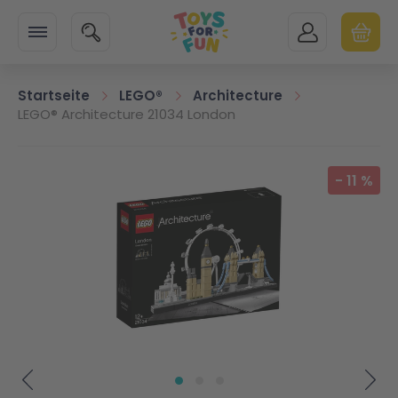
Zur Startseite
SUCHE
MEIN KONTO
WARENK
Minicart
Startseite
LEGO®
Architecture
LEGO® Architecture 21034 London
Zum Ende der Bildgalerie springen
-
11
%