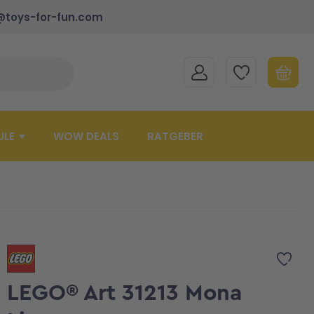
@toys-for-fun.com
MEIN KONTO
MEINE WUNSCHLISTE
WARENK
Suche schließen
Minicart
ULE
WOW DEALS
RATGEBER
Zur 
LEGO® Art 31213 Mona