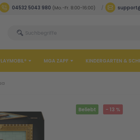
04532 5043 980
(Mo.-Fr. 8:00-16:00)
support
Suche
Suche
PLAYMOBIL®
MGA ZAPF
KINDERGARTEN & SCH
sa
Beliebt
-
13
%