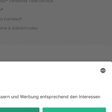
BIL®
Fehlende Teile Service
h®
an Families®
ine & Rabattcodes
jeweiligen