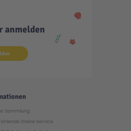
er anmelden
lden
mationen
er Sammlung
Fehlende Steine Service