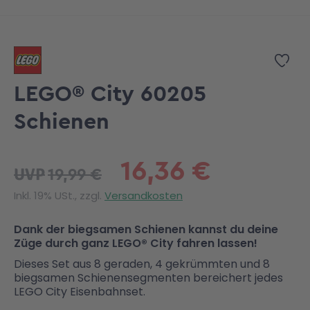
Zum Anfang der Bildgalerie springen
Zur
LEGO® City 60205
Schienen
16,36 €
19,99 €
UVP
Inkl. 19% USt., zzgl.
Versandkosten
Dank der biegsamen Schienen kannst du deine
Züge durch ganz LEGO® City fahren lassen!
Dieses Set aus 8 geraden, 4 gekrümmten und 8
biegsamen Schienensegmenten bereichert jedes
LEGO City Eisenbahnset.