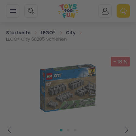
Zur Startseite
SUCHE
MEIN KONTO
WARENK
Minicart
Startseite
LEGO®
City
LEGO® City 60205 Schienen
Zum Ende der Bildgalerie springen
-
18
%