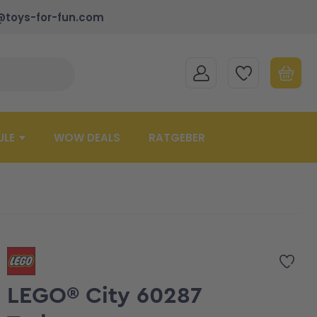
@toys-for-fun.com
MEIN KONTO
MEINE WUNSCHLISTE
WARENK
Suche schließen
Minicart
ULE
WOW DEALS
RATGEBER
Zur 
LEGO® City 60287