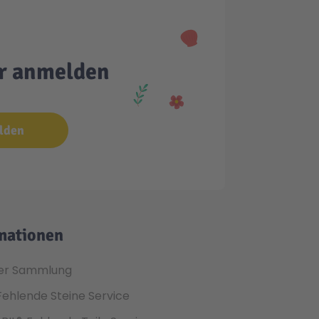
er anmelden
lden
mationen
er Sammlung
Fehlende Steine Service