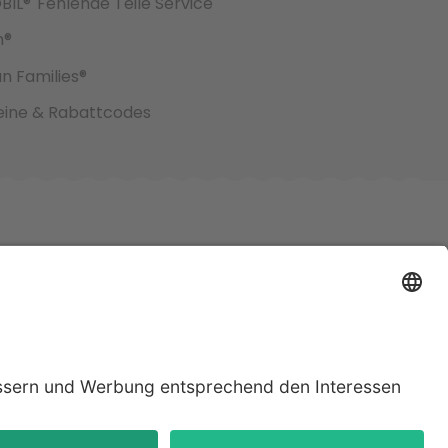
BIL®
Fehlende Teile Service
h®
an Families®
ine & Rabattcodes
jeweiligen