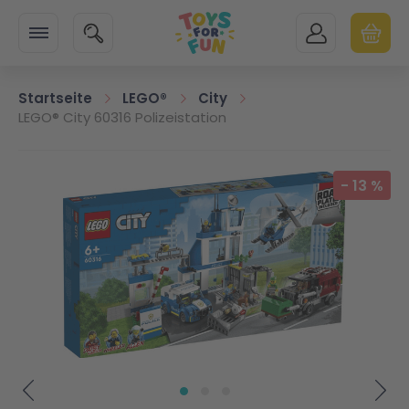
Zur Startseite
SUCHE
MEIN KONTO
WARENK
Minicart
Startseite
LEGO®
City
LEGO® City 60316 Polizeistation
Zum Ende der Bildgalerie springen
-
13
%