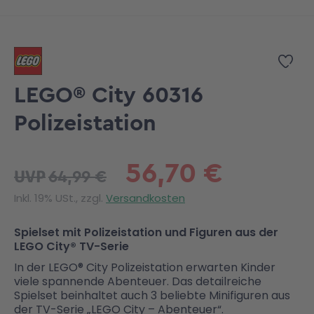
Zum Anfang der Bildgalerie springen
Zur
LEGO® City 60316
Polizeistation
56,70 €
64,99 €
UVP
Inkl. 19% USt., zzgl.
Versandkosten
Spielset mit Polizeistation und Figuren aus der
LEGO City® TV-Serie
In der LEGO® City Polizeistation erwarten Kinder
viele spannende Abenteuer. Das detailreiche
Spielset beinhaltet auch 3 beliebte Minifiguren aus
der TV-Serie „LEGO City – Abenteuer“.