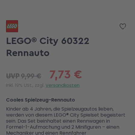
Zum Anfang der Bildgalerie springen
Zur
LEGO® City 60322
Rennauto
7,73 €
9,99 €
UVP
Inkl. 19% USt., zzgl.
Versandkosten
Cooles Spielzeug-Rennauto
Kinder ab 4 Jahren, die Spielzeugautos lieben,
werden von diesem LEGO® City Spielset begeistert
sein. Das Set beinhaltet einen Rennwagen in
Formel-1-Aufmachung und 2 Minifiguren – einen
Mechaniker und einen Rennfahrer