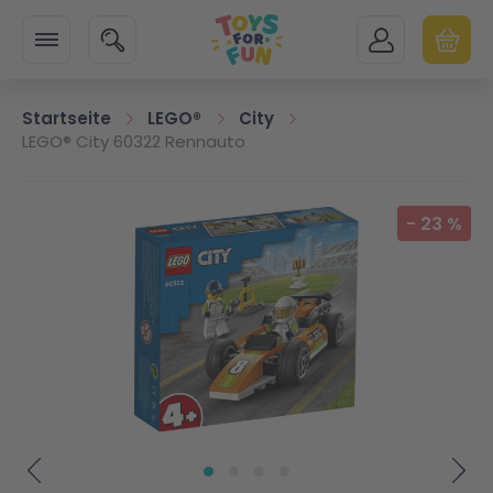
Zur Startseite
SUCHE
MEIN KONTO
WARENK
Minicart
Startseite
LEGO®
City
LEGO® City 60322 Rennauto
Zum Ende der Bildgalerie springen
-
23
%