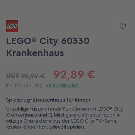
Zum Anfang der Bildgalerie springen
Zur
LEGO® City 60330
Krankenhaus
92,89 €
99,99 €
UVP
Inkl. 19% USt., zzgl.
Versandkosten
Spielzeug-Krankenhaus für Kinder
Unzählige faszinierende Funktionen im LEGO® City
Krankenhaus und 12 Minifiguren, darunter auch 4
witzige Charaktere aus der LEGO City TV-Serie,
lassen Kinder fantasievoll spielen.