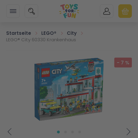
Zur Startseite
SUCHE
MEIN KONTO
WARENK
Minicart
Startseite
LEGO®
City
LEGO® City 60330 Krankenhaus
Zum Ende der Bildgalerie springen
-
7
%