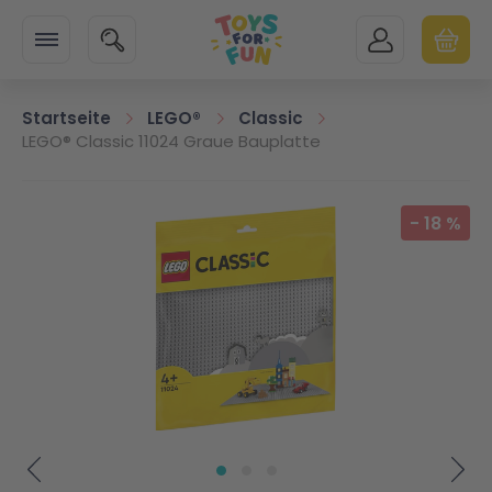
Zur Startseite
SUCHE
MEIN KONTO
WARENK
Minicart
Startseite
LEGO®
Classic
LEGO® Classic 11024 Graue Bauplatte
Zum Ende der Bildgalerie springen
-
18
%