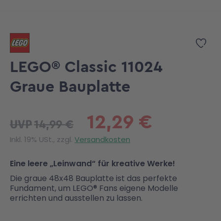
Zum Anfang der Bildgalerie springen
Zur
LEGO® Classic 11024
Graue Bauplatte
12,29 €
14,99 €
UVP
Inkl. 19% USt., zzgl.
Versandkosten
Eine leere „Leinwand“ für kreative Werke!
Die graue 48x48 Bauplatte ist das perfekte
Fundament, um LEGO® Fans eigene Modelle
errichten und ausstellen zu lassen.