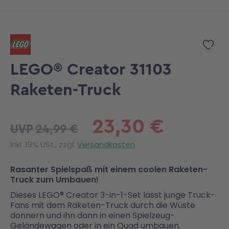
Zum Anfang der Bildgalerie springen
Zur
LEGO® Creator 31103
Raketen-Truck
23,30 €
24,99 €
UVP
Inkl. 19% USt., zzgl.
Versandkosten
Rasanter Spielspaß mit einem coolen Raketen-
Truck zum Umbauen!
Dieses LEGO® Creator 3-in-1-Set lässt junge Truck-
Fans mit dem Raketen-Truck durch die Wüste
donnern und ihn dann in einen Spielzeug-
Geländewagen oder in ein Quad umbauen.