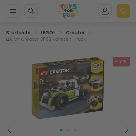
Zur Startseite
SUCHE
MEIN KONTO
WARENK
Minicart
Startseite
LEGO®
Creator
LEGO® Creator 31103 Raketen-Truck
Zum Ende der Bildgalerie springen
-
7
%