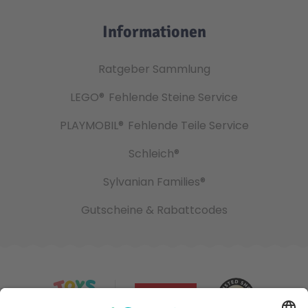
Informationen
Ratgeber Sammlung
LEGO®
Fehlende Steine Service
PLAYMOBIL®
Fehlende Teile Service
Schleich®
Sylvanian Families®
Gutscheine & Rabattcodes