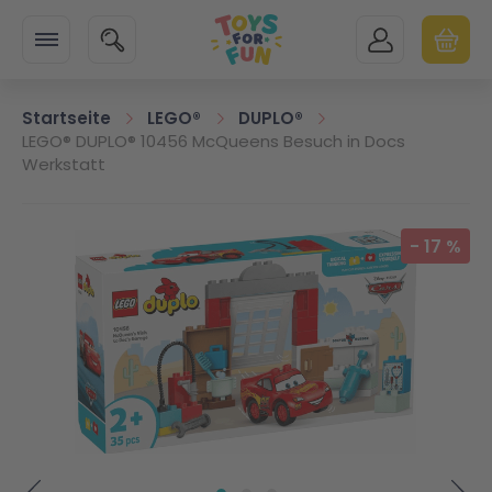
Zur Startseite
SUCHE
MEIN KONTO
WARENK
Minicart
Startseite
LEGO®
DUPLO®
LEGO® DUPLO® 10456 McQueens Besuch in Docs
Werkstatt
Zum Ende der Bildgalerie springen
-
17
%