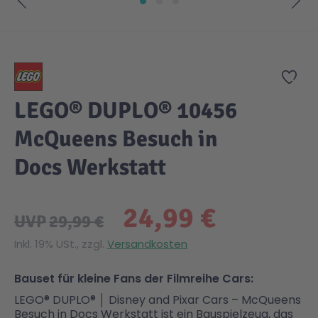
Zum Anfang der Bildgalerie springen
Zur
LEGO® DUPLO® 10456
McQueens Besuch in
Docs Werkstatt
24,99 €
UVP
29,99 €
Inkl. 19% USt., zzgl.
Versandkosten
Bauset für kleine Fans der Filmreihe Cars:
LEGO® DUPLO® │ Disney and Pixar Cars – McQueens
Besuch in Docs Werkstatt ist ein Bauspielzeug, das