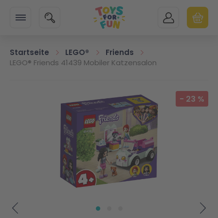
Zur Startseite
SUCHE
MEIN KONTO
WARENK
Minicart
Startseite
LEGO®
Friends
LEGO® Friends 41439 Mobiler Katzensalon
Zum Ende der Bildgalerie springen
-
23
%