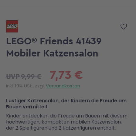
Zum Anfang der Bildgalerie springen
Zur
LEGO® Friends 41439
Mobiler Katzensalon
7,73 €
9,99 €
UVP
Inkl. 19% USt., zzgl.
Versandkosten
Lustiger Katzensalon, der Kindern die Freude am
Bauen vermittelt
Kinder entdecken die Freude am Bauen mit diesem
hochwertigen, kompakten mobilen Katzensalon,
der 2 Spielfiguren und 2 Katzenfiguren enthält.