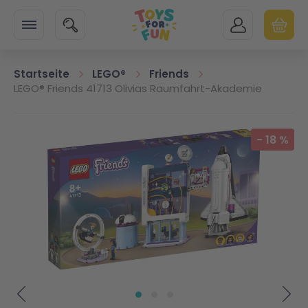
Zur Startseite
SUCHE
MEIN KONTO
WARENK
Minicart
Startseite
LEGO®
Friends
LEGO® Friends 41713 Olivias Raumfahrt-Akademie
Zum Ende der Bildgalerie springen
-
18
%