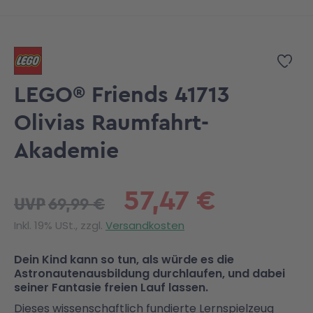
Zum Anfang der Bildgalerie springen
Zur
LEGO® Friends 41713
Olivias Raumfahrt-
Akademie
57,47 €
69,99 €
UVP
Inkl. 19% USt., zzgl.
Versandkosten
Dein Kind kann so tun, als würde es die
Astronautenausbildung durchlaufen, und dabei
seiner Fantasie freien Lauf lassen.
Dieses wissenschaftlich fundierte Lernspielzeug