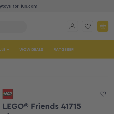
@toys-for-fun.com
MEIN KONTO
MEINE WUNSCHLISTE
WARENK
Suche schließen
Minicart
ULE
WOW DEALS
RATGEBER
Zur 
LEGO® Friends 41715