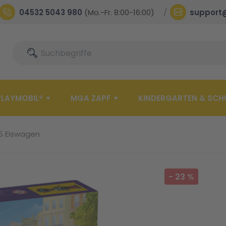
04532 5043 980
(Mo.-Fr. 8:00-16:00)
support
Suche
Suche
PLAYMOBIL®
MGA ZAPF
KINDERGARTEN & SCH
15 Eiswagen
-
23
%