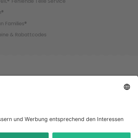
BIL®
Fehlende Teile Service
h®
an Families®
ine & Rabattcodes
jeweiligen