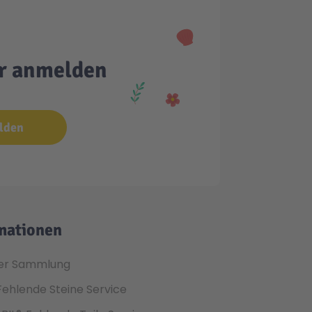
er anmelden
lden
mationen
er Sammlung
Fehlende Steine Service