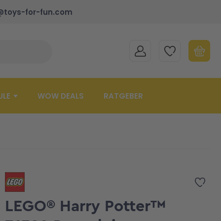
@toys-for-fun.com
MEIN KONTO
MEINE WUNSCHLISTE
WARENK
Suche schließen
Minicart
ULE
WOW DEALS
RATGEBER
Zur 
LEGO® Harry Potter™