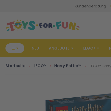
Kundenberatung
Zur Startseite
☰
NEU
ANGEBOTE
LEGO®
Startseite
LEGO®
Harry Potter™
LEGO® Harr
Zum Ende der Bildgalerie springen