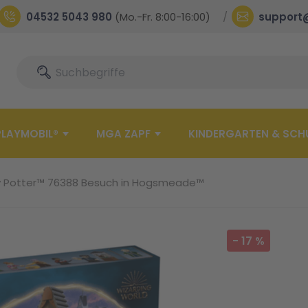
04532 5043 980
(Mo.-Fr. 8:00-16:00)
support
Suche
Suche
PLAYMOBIL®
MGA ZAPF
KINDERGARTEN & SCH
y Potter™ 76388 Besuch in Hogsmeade™
-
17
%