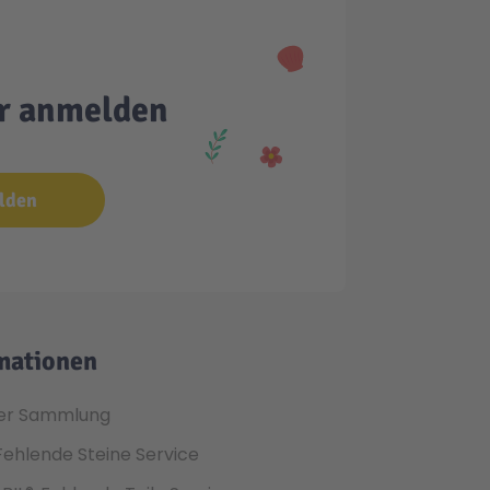
er anmelden
lden
mationen
er Sammlung
Fehlende Steine Service