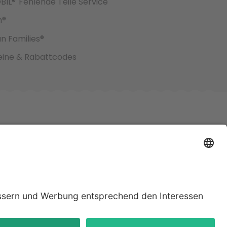
BIL®
Fehlende Teile Service
h®
an Families®
ine & Rabattcodes
jeweiligen