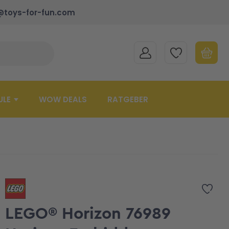
@toys-for-fun.com
MEIN KONTO
MEINE WUNSCHLISTE
WARENK
Suche schließen
Minicart
ULE
WOW DEALS
RATGEBER
Zur 
LEGO® Horizon 76989