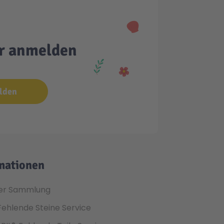
er anmelden
lden
mationen
er Sammlung
Fehlende Steine Service