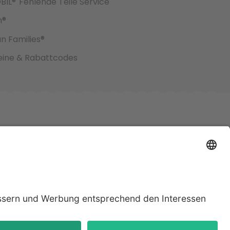
BIL®
Fehlende Teile Service
h®
an Families®
ine & Rabattcodes
jeweiligen