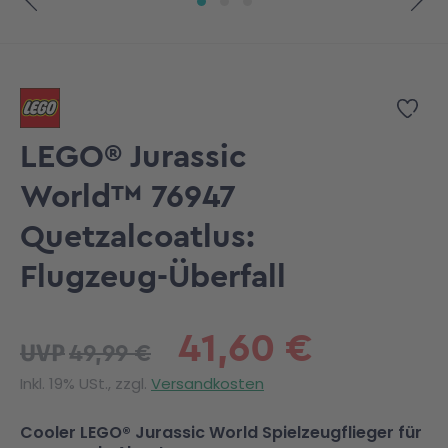
Zum Anfang der Bildgalerie springen
Zur
LEGO® Jurassic
World™ 76947
Quetzalcoatlus:
Flugzeug-Überfall
41,60 €
49,99 €
UVP
Inkl. 19% USt., zzgl.
Versandkosten
Cooler LEGO® Jurassic World Spielzeugflieger für