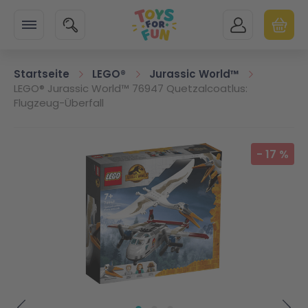
Zur Startseite
SUCHE
MEIN KONTO
WARENK
Minicart
Startseite
LEGO®
Jurassic World™
LEGO® Jurassic World™ 76947 Quetzalcoatlus:
Flugzeug-Überfall
Zum Ende der Bildgalerie springen
-
17
%