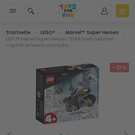
Zur Startseite
SUCHE
MEIN KONTO
WARENK
Minicart
Startseite
LEGO®
Marvel™ Super Heroes
LEGO® Marvel Super Heroes 76189 Duell zwischen
Captain America und Hydra
Zum Ende der Bildgalerie springen
-
21
%