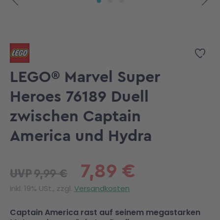
Zum Anfang der Bildgalerie springen
Zur
LEGO® Marvel Super
Heroes 76189 Duell
zwischen Captain
America und Hydra
7,89 €
9,99 €
UVP
Inkl. 19% USt., zzgl.
Versandkosten
Captain America rast auf seinem megastarken