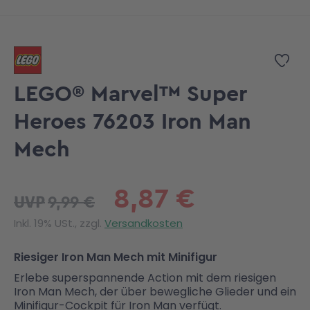
Zum Anfang der Bildgalerie springen
Zur
LEGO® Marvel™ Super
Heroes 76203 Iron Man
Mech
8,87 €
9,99 €
UVP
Inkl. 19% USt., zzgl.
Versandkosten
Riesiger Iron Man Mech mit Minifigur
Erlebe superspannende Action mit dem riesigen
Iron Man Mech, der über bewegliche Glieder und ein
Minifigur-Cockpit für Iron Man verfügt.