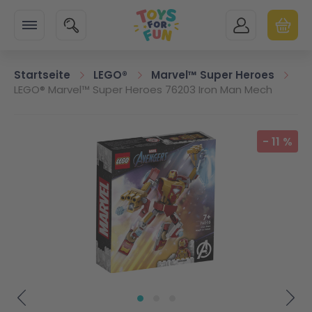
Zur Startseite
SUCHE
MEIN KONTO
WARENK
Minicart
Startseite
LEGO®
Marvel™ Super Heroes
LEGO® Marvel™ Super Heroes 76203 Iron Man Mech
Zum Ende der Bildgalerie springen
-
11
%