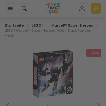
Zur Startseite
SUCHE
MEIN KONTO
WARENK
Minicart
Startseite
LEGO®
Marvel™ Super Heroes
LEGO® Marvel™ Super Heroes 76204 Black Panther
Mech
Zum Ende der Bildgalerie springen
-
21
%