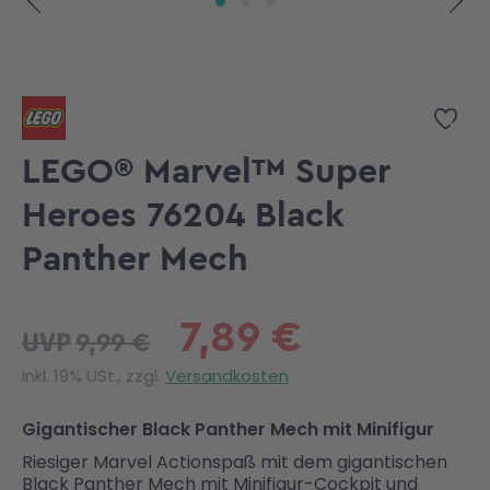
Zum Anfang der Bildgalerie springen
Zur
LEGO® Marvel™ Super
Heroes 76204 Black
Panther Mech
7,89 €
9,99 €
UVP
Inkl. 19% USt., zzgl.
Versandkosten
Gigantischer Black Panther Mech mit Minifigur
Riesiger Marvel Actionspaß mit dem gigantischen
Black Panther Mech mit Minifigur-Cockpit und