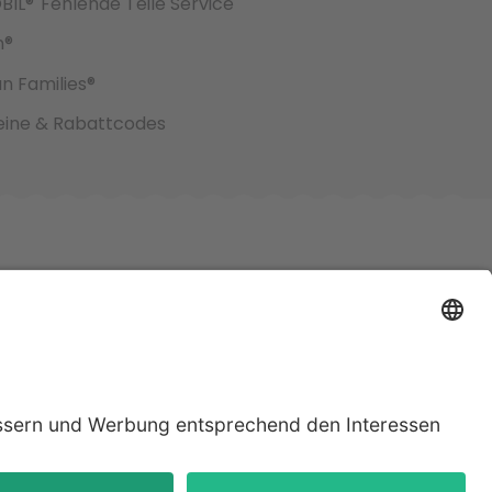
BIL®
Fehlende Teile Service
h®
an Families®
ine & Rabattcodes
jeweiligen