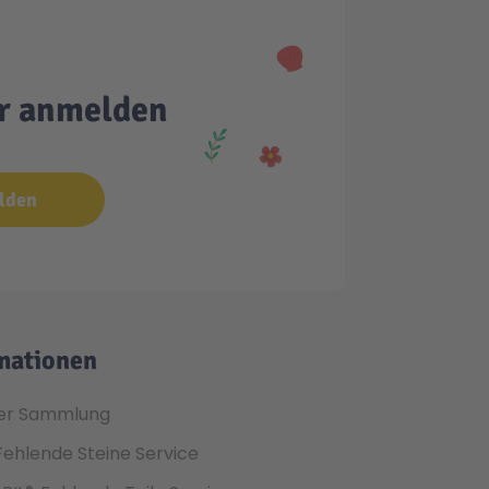
er anmelden
lden
mationen
er Sammlung
Fehlende Steine Service