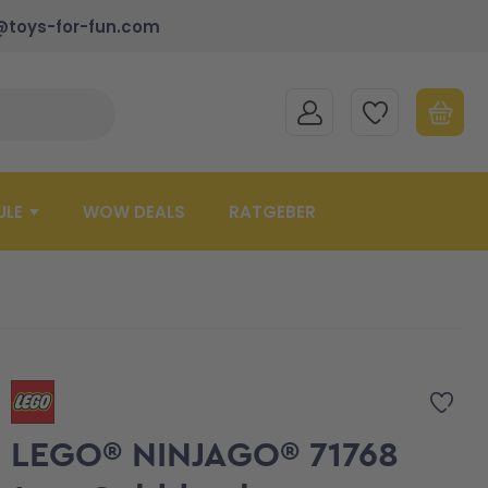
@toys-for-fun.com
MEIN KONTO
MEINE WUNSCHLISTE
WARENK
Suche schließen
Minicart
ULE
WOW DEALS
RATGEBER
Zur 
LEGO® NINJAGO® 71768