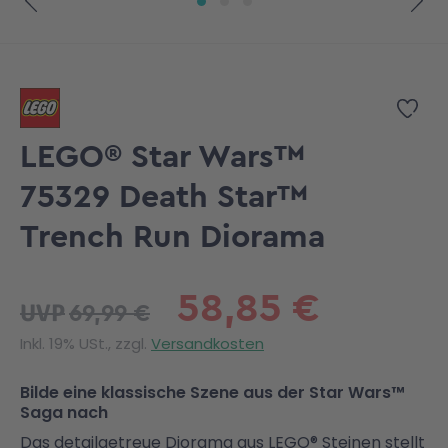
Zum Anfang der Bildgalerie springen
Zur
LEGO® Star Wars™
75329 Death Star™
Trench Run Diorama
58,85 €
69,99 €
UVP
Inkl. 19% USt., zzgl.
Versandkosten
Bilde eine klassische Szene aus der Star Wars™
Saga nach
Das detailgetreue Diorama aus LEGO® Steinen stellt