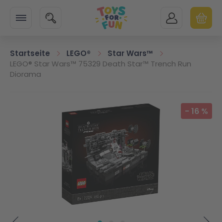
Zur Startseite
SUCHE
MEIN KONTO
WARENK
Minicart
Startseite
LEGO®
Star Wars™
LEGO® Star Wars™ 75329 Death Star™ Trench Run
Diorama
Zum Ende der Bildgalerie springen
-
16
%