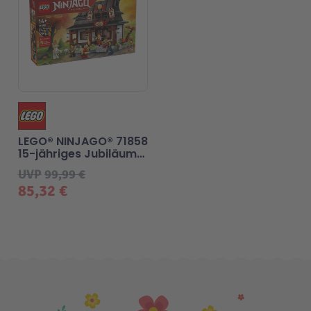
LEGO® NINJAGO® 71858
15-jähriges Jubiläum
der Vier-Waffen-
UVP
99,99 €
Schmiede
85,32 €