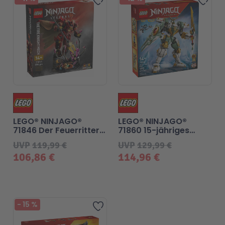
Technic
Spiel-Ei
Aktion
Seltene Artikel
LEGO® Blumen
LEGO® NINJAGO®
LEGO® NINJAGO®
71846 Der Feuerritter-
71860 15-jähriges
Mech
Jubiläum: Lloyds
UVP
119,99 €
UVP
129,99 €
Titan-Mech
106,86 €
114,96 €
-
15
%
Zur Wunschliste hinzufügen