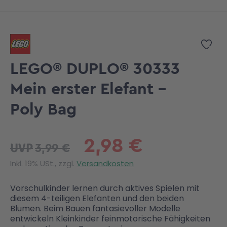
Zum Anfang der Bildgalerie springen
Zur
LEGO® DUPLO® 30333
Mein erster Elefant -
Poly Bag
2,98 €
3,99 €
UVP
Inkl. 19% USt., zzgl.
Versandkosten
Vorschulkinder lernen durch aktives Spielen mit
diesem 4-teiligen Elefanten und den beiden
Blumen. Beim Bauen fantasievoller Modelle
entwickeln Kleinkinder feinmotorische Fähigkeiten