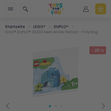
Zur Startseite
SUCHE
MEIN KONTO
WARENK
Minicart
Startseite
LEGO®
DUPLO®
LEGO® DUPLO® 30333 Mein erster Elefant - Poly Bag
Zum Ende der Bildgalerie springen
-
25
%